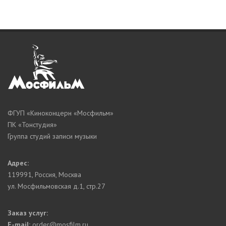
ФГУП «Киноконцерн «Мосфильм»
ПК «Тонстудия»
Группа студий записи музыки
Адрес:
119991
,
Россия, Москва
ул. Мосфильмовская д.1, стр.27
Заказ услуг:
E-mail:
order@mosfilm.ru