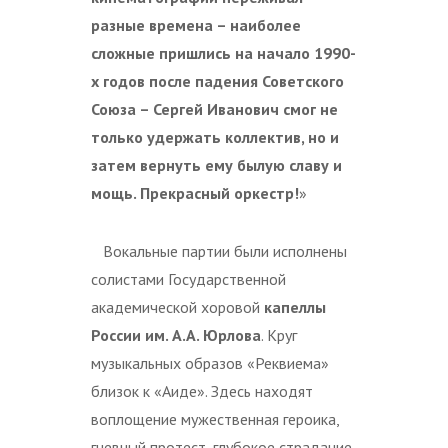
разные времена – наиболее
сложные пришлись на начало 1990-
х годов после падения Советского
Союза – Сергей Иванович смог не
только удержать коллектив, но и
затем вернуть ему былую славу и
мощь. Прекрасный оркестр!
»
Вокальные партии были исполнены
солистами Государственной
академической хоровой
капеллы
России им. А.А. Юрлова
. Круг
музыкальных образов «Реквиема»
близок к «Аиде». Здесь находят
воплощение мужественная героика,
гневный протест, глубокое страдание,