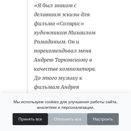
«Я был знаком с
делавшим эскизы для
фильма «Солярис»
художником Михаилом
Ромадиным. Он и
порекомендовал меня
Андрею Тарковскому в
качестве композитора.
До этого музыку к
фильмам Андрея
Арсеньевича писал
Мы используем cookies для улучшения работы сайта,
человек удивительного
аналитики и персонализации.
таланта – Вячеслав
Принять все
Отклонить все
Настроить
Овчинников. Но так