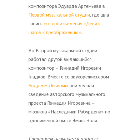
композитора Эдуарда Артемьева в
П
ервой музыкальной студии
, где шла
запись
его произведения «Девять
шагов к преображению»
.
Во Второй музыкальной студии
работал другой выдающийся
композитор – Геннадий Игоревич
Гладков. Вместе со звукорежиссером
Андреем Левиным
они делали
сведение авторского музыкального
проекта Геннадия Игоревича –
мюзикла «Наследники Рабурдена» по
одноименной пьесе Эмиля Золя.
Сведением называется процесс