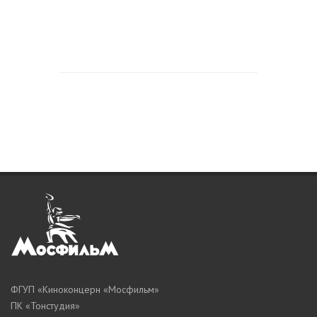
ФГУП «Киноконцерн «Мосфильм»
ПК «Тонстудия»