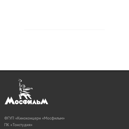
ФГУП «Киноконцерн «Мосфильм»
ПК «Тонстудия»