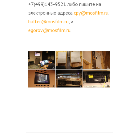
+7(499)143-9521 либо пишите на
электронные адреса
cpy@mosfilm.ru
,
balter@mosfilm.ru
, и
egorov@mosfilm.ru
.