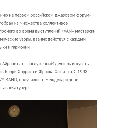
лению на первом российском джазовом форум-
 отобран из множества коллективов
рочего во время выступлений «VAN» мастерски
тмические узоры, взаимодействуя с каждым
ыки и гармонии.
н Айрапетян – заслуженный̆ деятель искусств
ов Барри Харриса и Фрэнка Хьюитта. С 1998
AVY BAND, получившего международное
став «Катунер».