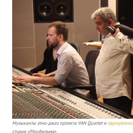
Музыканты этно-джаз проекта VAN Quartet и
звукорежис
студии «Мосфильма»