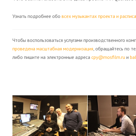
Узнать подробнее обо
всех музыкантах проекта и распис
Чтобы воспользоваться услугами производственного комп
проведена масштабная модернизация
, обращайтесь по т
либо пишите на электронные адреса
cpy@mosfilm.ru
и
ba