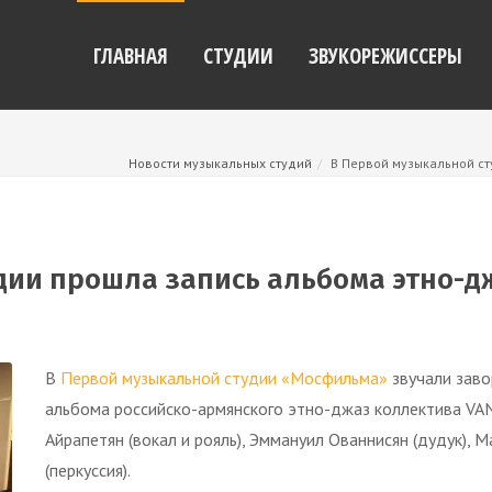
ГЛАВНАЯ
СТУДИИ
ЗВУКОРЕЖИССЕРЫ
Новости музыкальных студий
В Первой музыкальной ст
дии прошла запись альбома этно-дж
В
Первой музыкальной студии «Мосфильма»
звучали заво
альбома российско-армянского этно-джаз коллектива VAN 
Айрапетян (вокал и рояль), Эммануил Ованнисян (дудук), 
(перкуссия).