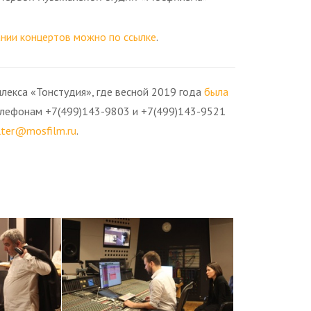
ании концертов можно по ссылке
.
лекса «Тонстудия», где весной 2019 года
была
елефонам +7(499)143-9803 и +7(499)143-9521
lter@mosfilm.ru
.