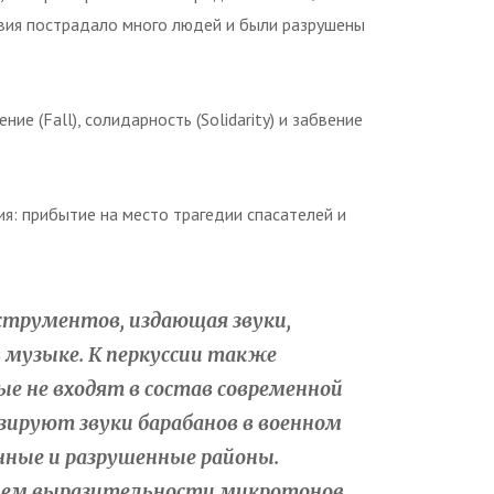
твия пострадало много людей и были разрушены
е (Fall), солидарность (Solidarity) и забвение
я: прибытие на место трагедии спасателей и
струментов, издающая звуки,
музыке. К перкуссии также
 не входят в состав современной
изируют звуки барабанов в военном
нные и разрушенные районы.
нием выразительности микротонов