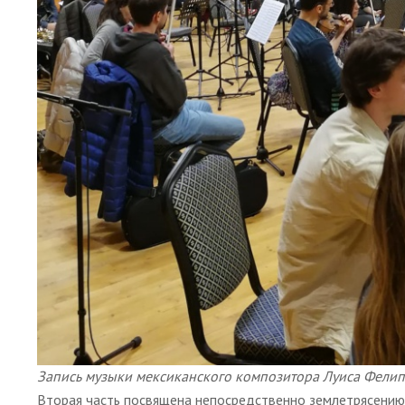
Запись музыки мексиканского композитора Луиса Фелип
Вторая часть посвящена непосредственно землетрясению