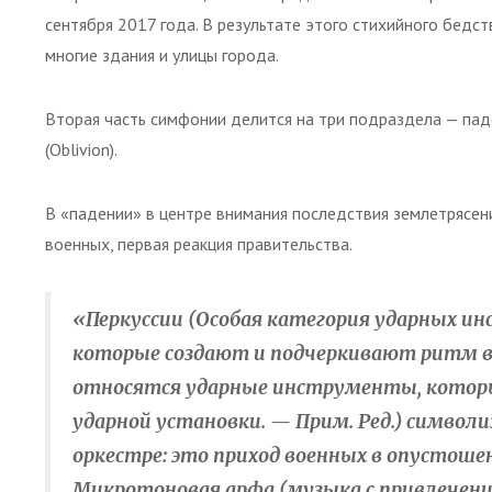
сентября 2017 года. В результате этого стихийного бедс
многие здания и улицы города.
Вторая часть симфонии делится на три подраздела — падени
(Oblivion).
В «падении» в центре внимания последствия землетрясени
военных, первая реакция правительства.
«Перкуссии (Особая категория ударных ин
которые создают и подчеркивают ритм в 
относятся ударные инструменты, которые
ударной установки. — Прим. Ред.) символ
оркестре: это приход военных в опустоше
Микротоновая арфа (музыка с привлече