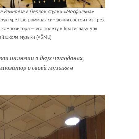
е Рамиреза в Первой студии «Мосфильма»
труктуре.Программная симфония состоит из трех
 композитора — его полету в Братиславу для
ей школе музыки (VŠMU).
свои иллюзии в двух чемоданах,
мпозитор о своей музыке в