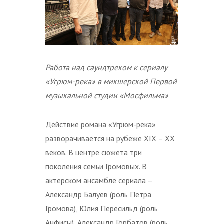
Работа над саундтреком к сериалу
«Угрюм-река» в микшерской Первой
музыкальной студии «Мосфильма»
Действие романа «Угрюм-река»
разворачивается на рубеже XIX – XX
веков. В центре сюжета три
поколения семьи Громовых. В
актерском ансамбле сериала –
Александр Балуев (роль Петра
Громова), Юлия Пересильд (роль
Анфисы), Александр Горбатов (роль