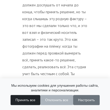
должен дослушать от начала до
конца, чтобы принять решение, но ты
когда слышишь эту родную фактуру –
это вот мы сделали только что, и это
вот взял и физический носитель
записал – это так круто. Это как
фотографии на плёнку: когда ты
должен перед проявкой вымерять
всё, принять какое-то решение,
сделать, реализовать всё. Эта студия
учит быть честным с собой. Ты
знаешь, что ты будешь делать в
Мы используем cookies для улучшения работы сайта,
студии в конкретный день.
аналитики и персонализации.
Выписываешь до таймкода, какой
Принять все
Отклонить все
Настроить
моментик нужно переделать.