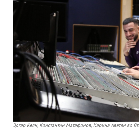
Эдгар Кеян, Константин Матафонов, Карина Аветян во В