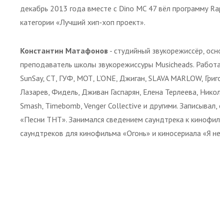
декабрь 2013 года вместе с Dino MC 47 вёл программу R
категории «Лучший хип-хоп проект».
Константин Матафонов
- студийный звукорежиссёр, ос
преподаватель школы звукорежиссуры Musicheads. Работа
SunSay, СТ, ГУФ, МОТ, L’ONE, Джиган, SLAVA MARLOW, Григ
Лазарев, Фидель, Дживан Гаспарян, Елена Терлеева, Нико
Smash, Timebomb, Venger Collective и другими. Записывал
«Песни ТНТ». Занимался сведением саундтрека к кинофил
саундтреков для кинофильма «Огонь» и киносериала «Я не