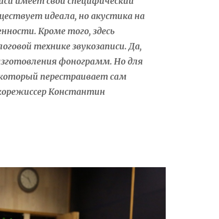
иси имеет свой специфический
уществует идеала, но акустика на
ности. Кроме того, здесь
говой технике звукозаписи. Да,
изготовления фонограмм. Но для
 который перестраивает сам
укорежиссер Константин