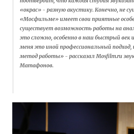
подтвердит, что каждая студия звукозап
«окрас» - разную акустику. Конечно, не с
«Мосфильме» имеет свои приятные особен
существует возможность работы на анало
это сложно, особенно в наш быстрый век 
меня это иной профессиональный подход,
метод работы» - рассказал
Mosfilm.
ru зв
Матафонов.