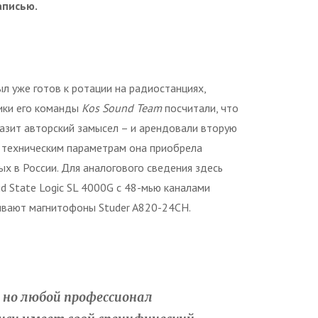
аписью.
ыл уже готов к ротации на радиостанциях,
ики его команды
Kos Sound Team
посчитали, что
разит авторский замысел – и арендовали вторую
и техническим параметрам она приобрела
х в России. Для аналогового сведения здесь
d State Logic SL 4000G с 48-мью каналами
чивают магнитофоны Studer A820-24CH.
 но любой профессионал