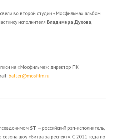
 свели во второй студии «Мосфильма» альбом
ластинку исполнителя
Владимира Духова
,
аписи на «Мосфильме»: директор ПК
ail:
balter@mosfilm.ru
м псевдонимом
ST
— российский рэп-исполнитель,
 сезона шоу «Битва за респект». С 2011 года по