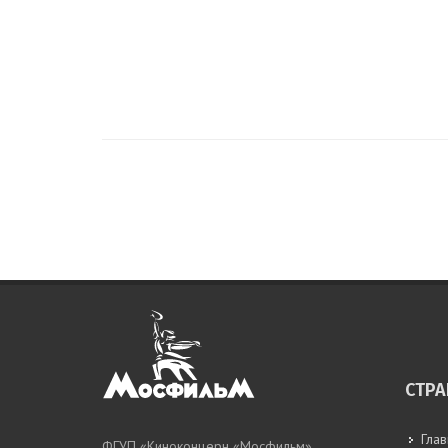
СТР
Гла
ФГУП «Киноконцерн «Мосфильм»