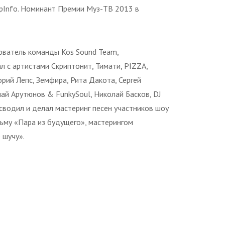
apInfo. Номинант Премии Муз-ТВ 2013 в
нователь команды Kos Sound Team,
л с артистами Скриптонит, Тимати, PIZZA,
орий Лепс, Земфира, Рита Дакота, Сергей
лай Арутюнов & FunkySoul, Николай Басков, DJ
, сводил и делал мастеринг песен участников шоу
ьму «Пара из будущего», мастерингом
 шучу».