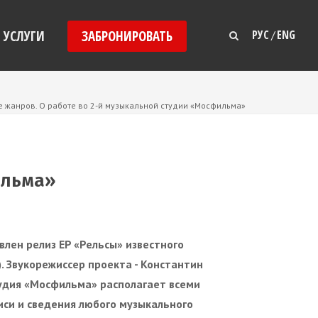
УСЛУГИ
ЗАБРОНИРОВАТЬ
РУС
ENG
/
е жанров. О работе во 2-й музыкальной студии «Мосфильма»
ильма»
влен релиз
EP «Рельсы» известного
. Звукорежиссер проекта - Константин
удия «Мосфильма» располагает всеми
си и сведения любого музыкального