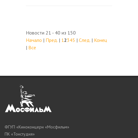
Новости 21 - 40 из 150
Начало
|
Пред.
|
1
2
3
4
5
|
След.
|
Конец
|
Все
ФГУП «Киноконцерн «Мосфильм»
ПК «Тонстудия»