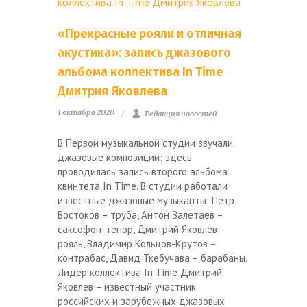
«Прекрасные рояли и отличная
акустика»: запись джазового
альбома коллектива In Time
Дмитрия Яковлева
1 октября 2020
Редакция новостей
В Первой музыкальной студии звучали
джазовые композиции: здесь
проводилась запись второго альбома
квинтета In Time. В студии работали
известные джазовые музыканты: Пётр
Востоков – труба, Антон Залетаев –
саксофон-тенор, Дмитрий Яковлев –
рояль, Владимир Кольцов-Крутов –
контрабас, Давид Ткебучава – барабаны.
Лидер коллектива In Time Дмитрий
Яковлев – известный участник
российских и зарубежных джазовых