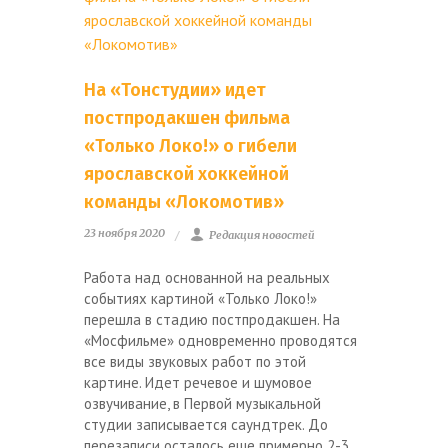
На «Тонстудии» идет
постпродакшен фильма
«Только Локо!» о гибели
ярославской хоккейной
команды «Локомотив»
23 ноября 2020
Редакция новостей
Работа над основанной на реальных
событиях картиной «Только Локо!»
перешла в стадию постпродакшен. На
«Мосфильме» одновременно проводятся
все виды звуковых работ по этой
картине. Идет речевое и шумовое
озвучивание, в Первой музыкальной
студии записывается саундтрек. До
перезаписи осталось еще примерно 2-3