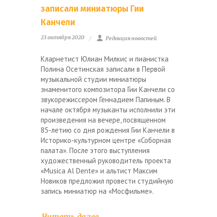
записали миниатюры Гии
Канчели
23 октября 2020
Редакция новостей
Кларнетист Юлиан Милкис и пианистка
Полина Осетинская записали в Первой
музыкальной студии миниатюры
знаменитого композитора Гии Канчели со
звукорежиссером Геннадием Папиным. В
начале октября музыканты исполнили эти
произведения на вечере, посвященном
85-летию со дня рождения Гии Канчели в
Историко-культурном центре «Соборная
палата». После этого выступления
художественный руководитель проекта
«Musica Al Dente» и альтист Максим
Новиков предложил провести студийную
запись миниатюр на «Мосфильме».
Читать далее