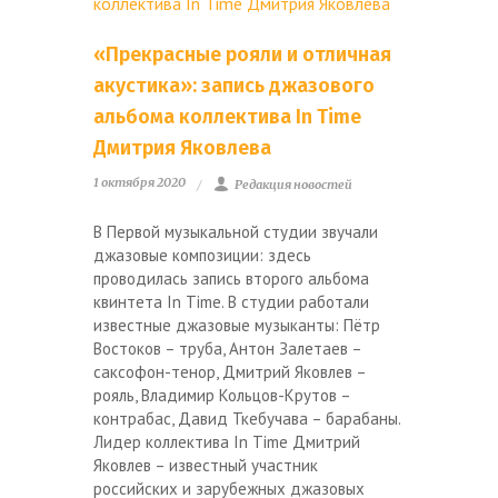
«Прекрасные рояли и отличная
акустика»: запись джазового
альбома коллектива In Time
Дмитрия Яковлева
1 октября 2020
Редакция новостей
В Первой музыкальной студии звучали
джазовые композиции: здесь
проводилась запись второго альбома
квинтета In Time. В студии работали
известные джазовые музыканты: Пётр
Востоков – труба, Антон Залетаев –
саксофон-тенор, Дмитрий Яковлев –
рояль, Владимир Кольцов-Крутов –
контрабас, Давид Ткебучава – барабаны.
Лидер коллектива In Time Дмитрий
Яковлев – известный участник
российских и зарубежных джазовых