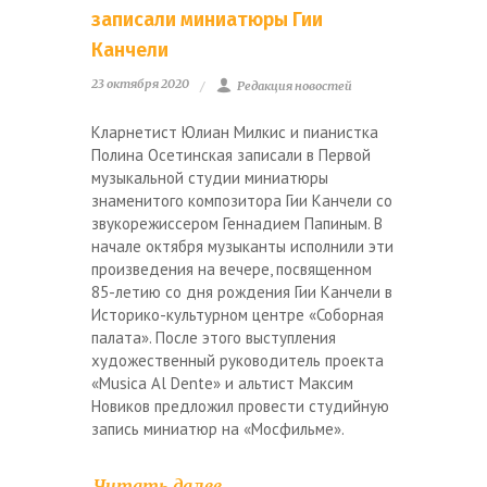
записали миниатюры Гии
Канчели
23 октября 2020
Редакция новостей
Кларнетист Юлиан Милкис и пианистка
Полина Осетинская записали в Первой
музыкальной студии миниатюры
знаменитого композитора Гии Канчели со
звукорежиссером Геннадием Папиным. В
начале октября музыканты исполнили эти
произведения на вечере, посвященном
85-летию со дня рождения Гии Канчели в
Историко-культурном центре «Соборная
палата». После этого выступления
художественный руководитель проекта
«Musica Al Dente» и альтист Максим
Новиков предложил провести студийную
запись миниатюр на «Мосфильме».
Читать далее