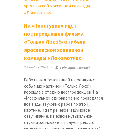
На «Тонстудии» идет
постпродакшен фильма
«Только Локо!» о гибели
ярославской хоккейной
команды «Локомотив»
23 ноября 2020
Редакция новостей
Работа над основанной на реальных
событиях картиной «Только Локо!»
перешла в стадию постпродакшен. На
«Мосфильме» одновременно проводятся
все виды звуковых работ по этой
картине. Идет речевое и шумовое
озвучивание, в Первой музыкальной
студии записывается саундтрек. До
перезаписи осталось еще примерно 2-3