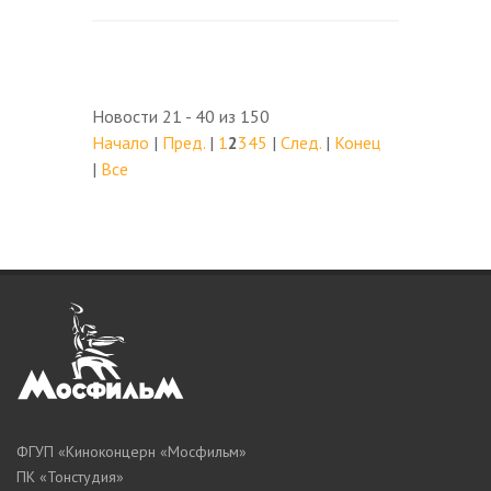
Новости 21 - 40 из 150
Начало
|
Пред.
|
1
2
3
4
5
|
След.
|
Конец
|
Все
ФГУП «Киноконцерн «Мосфильм»
ПК «Тонстудия»